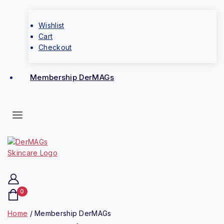
Wishlist
Cart
Checkout
Membership DerMAGs
0
Home
/
Membership DerMAGs