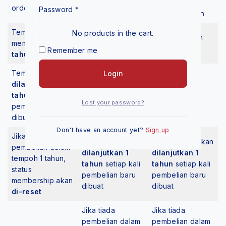
untuk kos
untuk kos
order
Password
*
penghantaran
penghantaran
Tempoh sah
No products in the cart.
Tiada minimum
Tiada minimum
membership:
1
order
order
Remember me
tahun
Tempoh sah akan
Login
dilanjutkan 1
Tempoh sah
Tempoh sah
tahun
setiap kali
membership:
1
membership:
1
Lost your password?
pembelian baru
tahun
tahun
dibuat
Don't have an account yet?
Sign up
Jika tiada
Tempoh sah akan
Tempoh sah akan
pembelian dalam
dilanjutkan 1
dilanjutkan 1
tempoh 1 tahun,
tahun
setiap kali
tahun
setiap kali
status
pembelian baru
pembelian baru
membership akan
dibuat
dibuat
di-reset
Jika tiada
Jika tiada
pembelian dalam
pembelian dalam