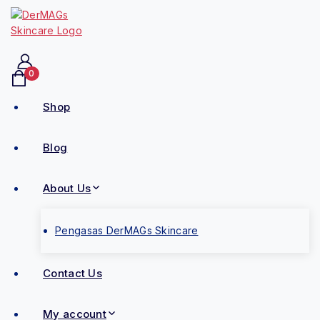
0
Shop
Blog
About Us
Pengasas DerMAGs Skincare
Contact Us
My account