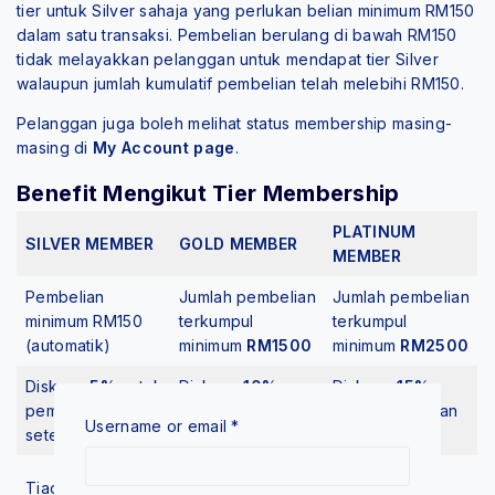
tier untuk Silver sahaja yang perlukan belian minimum RM150
dalam satu transaksi. Pembelian berulang di bawah RM150
tidak melayakkan pelanggan untuk mendapat tier Silver
walaupun jumlah kumulatif pembelian telah melebihi RM150.
Pelanggan juga boleh melihat status membership masing-
masing di
My Account page
.
Benefit Mengikut Tier Membership
PLATINUM
SILVER MEMBER
GOLD MEMBER
MEMBER
Pembelian
Jumlah pembelian
Jumlah pembelian
minimum RM150
terkumpul
terkumpul
(automatik)
minimum
RM1500
minimum
RM2500
Diskaun
5%
untuk
Diskaun
10%
Diskaun
15%
pembelian
untuk pembelian
untuk pembelian
Username or email
*
seterusnya
seterusnya
seterusnya
Diskaun
RM2
Diskaun
RM5
Tiada minimum