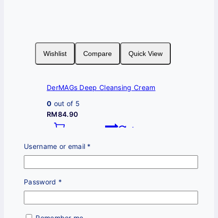
Wishlist
Compare
Quick View
DerMAGs Deep Cleansing Cream
0
out of 5
RM
84.90
Add To Cart
Required
Username or email
*
Required
Password
*
Remember me