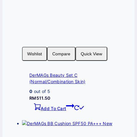
on
the
product
page
Wishlist
Compare
Quick View
DerMAGs Beauty Set C
(Normal/Combination Skin)
0
out of 5
RM
511.50
Add To Cart