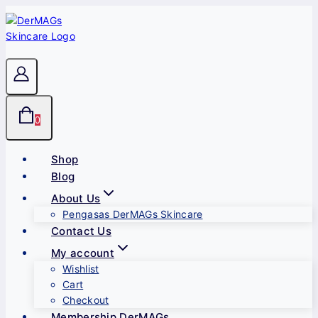
Skip
to
content
0
Shop
Blog
About Us
Pengasas DerMAGs Skincare
Contact Us
My account
Wishlist
Cart
Checkout
Membership DerMAGs