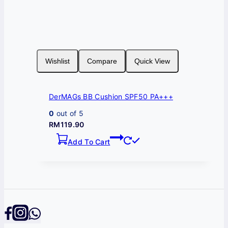
Wishlist
Compare
Quick View
DerMAGs BB Cushion SPF50 PA+++
0
out of 5
RM
119.90
Add To Cart