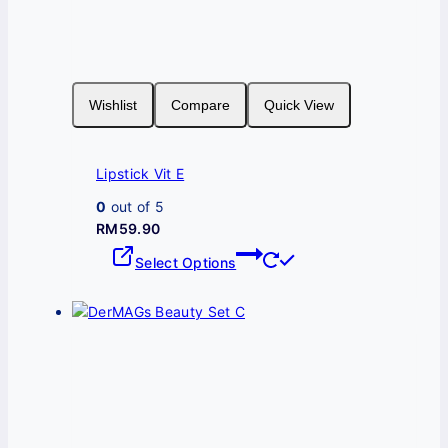
Wishlist
Compare
Quick View
Lipstick Vit E
0
out of 5
RM
59.90
This
Select Options
product
has
multiple
variants.
The
options
may
be
chosen