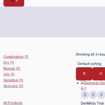
Shop By Categories
Showing all
3
resu
Combination
(1)
Dry
(1)
Normal
(3)
Oily
(1)
Sensitive
(1)
Skincare
(3)
Highlight
All Products
DerMAGs Trial 