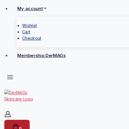
My account
Wishlist
Cart
Checkout
Membership DerMAGs
0