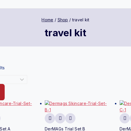
Home
/
Shop
/
travel kit
travel kit
lts
Set A
DerMAGs Trial Set B
DerMA