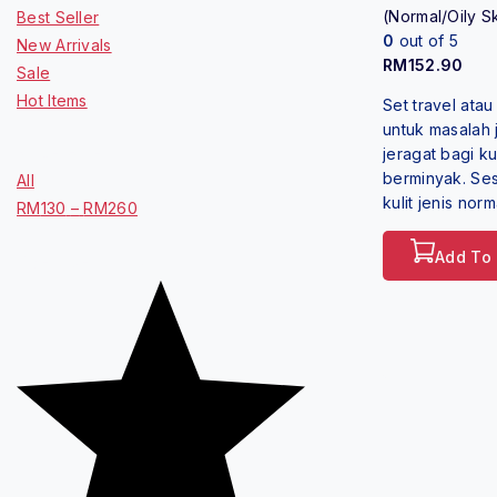
(Normal/Oily S
Best Seller
0
out of 5
New Arrivals
RM
152.90
Sale
Hot Items
Set travel ata
untuk masalah 
Price Filter
jeragat bagi kul
berminyak. Ses
All
kulit jenis norm
RM
130
–
RM
260
Add To 
Average rating