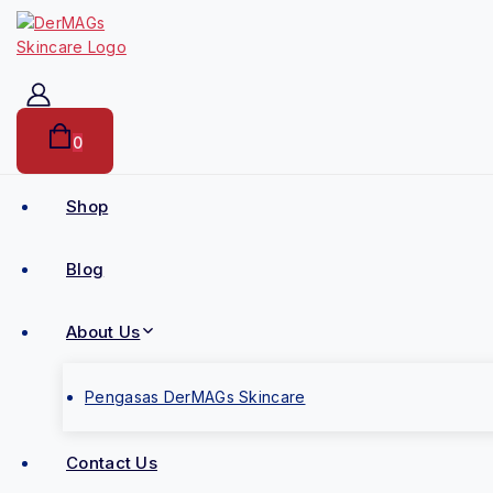
0
Shop
Blog
About Us
Pengasas DerMAGs Skincare
Contact Us