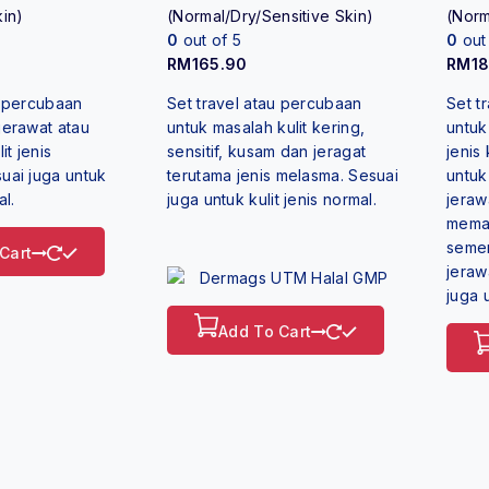
kin)
(Normal/Dry/Sensitive Skin)
(Norm
0
out of 5
0
out
RM
165.90
RM
1
u percubaan
Set travel atau percubaan
Set t
jerawat atau
untuk masalah kulit kering,
untuk
it jenis
sensitif, kusam dan jeragat
jenis
uai juga untuk
terutama jenis melasma. Sesuai
untuk
al.
juga untuk kulit jenis normal.
jeraw
memak
semen
Cart
jeraw
juga u
Add To Cart