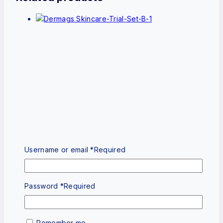
Username or email
*
Required
Wishlist
Compare
Quick View
Password
*
Required
DerMAGs Trial Set B (Normal/Dry/Sensitive
Skin)
Remember me