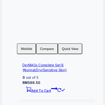
Wishlist
Compare
Quick View
DerMAGs Complete Set B
(Normal/Dry/Sensitive Skin)
0
out of 5
RM
566.50
Add To Cart