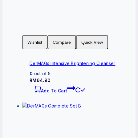
Wishlist
Compare
Quick View
DerMAGs Intensive Brightening Cleanser
0
out of 5
RM
64.90
Add To Cart