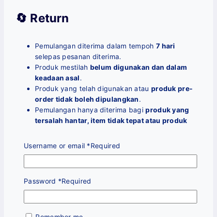
🔄 Return
Pemulangan diterima dalam tempoh
7 hari
selepas pesanan diterima.
Produk mestilah
belum digunakan dan dalam
keadaan asal
.
Produk yang telah digunakan atau
produk pre-
order tidak boleh dipulangkan
.
Pemulangan hanya diterima bagi
produk yang
tersalah hantar, item tidak tepat atau produk
yang mempunyai kecacatan (defect)
sahaja dan
akan digantikan dengan produk yang baru.
Username or email
*
Required
Bagi kes yang layak,
produk akan digantikan
dengan produk yang sama
dan
tiada bayaran
balik dalam bentuk wang tunai atau pindahan
Password
*
Required
bank
akan dibuat.
Setelah pesanan dibuat dan disahkan
(processing),
pembatalan atau permohonan
bayaran balik (refund) tidak dibenarkan
.
Remember me