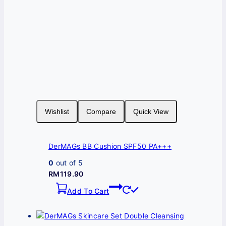
Wishlist
Compare
Quick View
DerMAGs BB Cushion SPF50 PA+++
0
out of 5
RM
119.90
Add To Cart