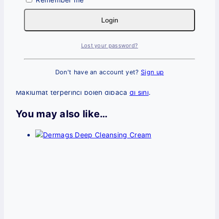
Sekiranya produk rosak atau tersalah hantar,
Login
pelanggan layak untuk
pertukaran
.
Pelanggan perlu
menghubungi kami terlebih
dahulu
sebelum membuat pemulangan.
Lost your password?
Bayaran balik (kos penghantaran awal) akan
dibuat ke
akaun bank pelanggan
selepas
Don't have an account yet?
Sign up
penghantaran baru dilakukan.
Maklumat terperinci boleh dibaca
di sini
.
You may also like…