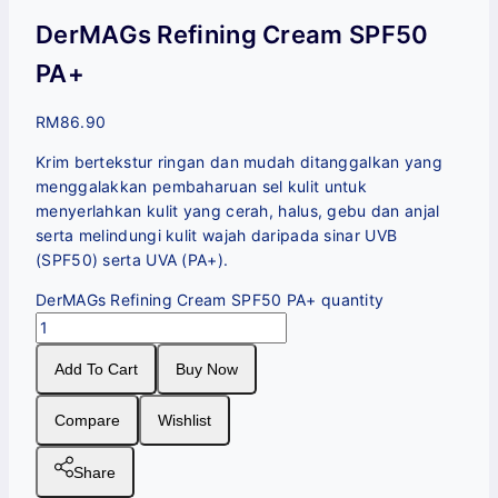
DerMAGs Refining Cream SPF50
PA+
RM
86.90
Krim bertekstur ringan dan mudah ditanggalkan yang
menggalakkan pembaharuan sel kulit untuk
menyerlahkan kulit yang cerah, halus, gebu dan anjal
serta melindungi kulit wajah daripada sinar UVB
(SPF50) serta UVA (PA+).
DerMAGs Refining Cream SPF50 PA+ quantity
Add To Cart
Buy Now
Compare
Wishlist
Share