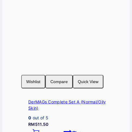
Wishlist
Compare
Quick View
DerMAGs Complete Set A (Normal/Oily
Skin)
0
out of 5
RM
511.50