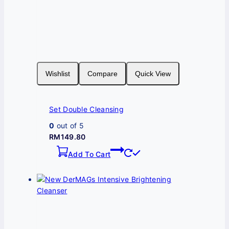
Wishlist
Compare
Quick View
Set Double Cleansing
0
out of 5
RM
149.80
Add To Cart