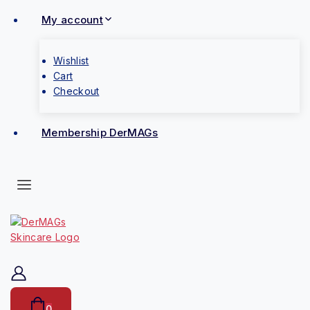
My account
Wishlist
Cart
Checkout
Membership DerMAGs
0