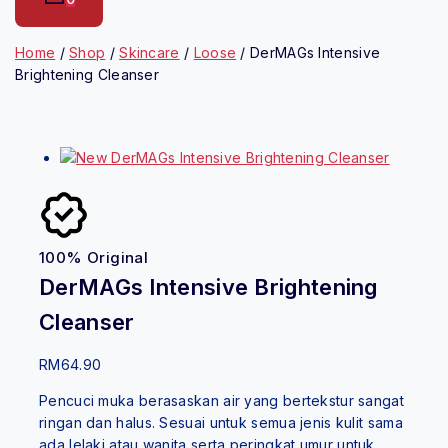
Home
/
Shop
/
Skincare
/
Loose
/
DerMAGs Intensive
Brightening Cleanser
100% Original
Natu
DerMAGs Intensive Brightening
Cleanser
RM
64.90
Pencuci muka berasaskan air yang bertekstur sangat
ringan dan halus. Sesuai untuk semua jenis kulit sama
ada lelaki atau wanita serta peringkat umur untuk