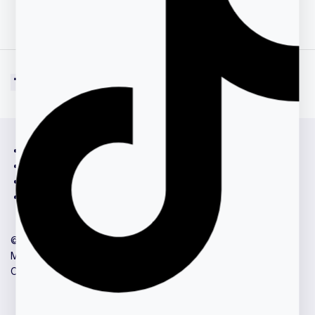
FAQ
Privacy Policy
Terms & Conditions
Return Policy
© 2026 DerMAGs Skincare - All Rights Reserved.
Managed by
Lembayu Studio
.
Owned by Hadi Hanafee Resources (KT0335778-D).