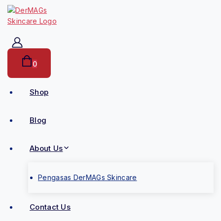
0
Shop
Blog
About Us
Pengasas DerMAGs Skincare
Contact Us