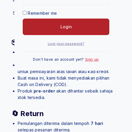
Lap dengan cotton face hingga bersih kemudian
boleh cuci muka dengan air.
Remember me
Digalakkan untuk terus bersihkan muka dengan
DerMAGs Intensive Brightening Cleanser
untuk
cucian yang lebih bersih.
Login
📦 Shipping
Lost your password?
Pesanan akan diproses dalam
1–3 hari bekerja
selepas pembayaran disahkan.
Don't have an account yet?
Sign up
Penghantaran menggunakan kurier yang dilantik
untuk pembayaran atas talian atau kad kredit.
Buat masa ini, kami tidak menyediakan pilihan
Cash on Delivery (COD).
Produk
pre-order
akan dihantar sebaik sahaja
stok tersedia.
🔄 Return
Pemulangan diterima dalam tempoh
7 hari
selepas pesanan diterima.