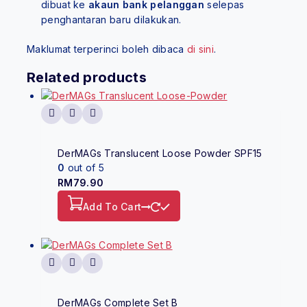
dibuat ke
akaun bank pelanggan
selepas
penghantaran baru dilakukan.
Maklumat terperinci boleh dibaca
di sini
.
Related products
DerMAGs Translucent Loose Powder SPF15
0
out of 5
RM
79.90
Add To Cart
DerMAGs Complete Set B