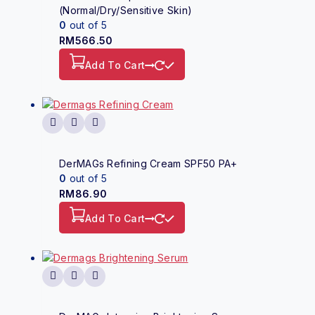
(Normal/Dry/Sensitive Skin)
0
out of 5
RM
566.50
Add To Cart
DerMAGs Refining Cream SPF50 PA+
0
out of 5
RM
86.90
Add To Cart