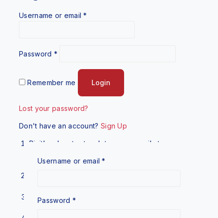
Username or email
*
Password
*
Remember me
Login
Lost your password?
Don't have an account?
Sign Up
Picitkan ke atas tapak tangan mengikut amaun
yang diperlukan. Tidak perlu campurkan dengan
Username or email
*
air.
‘Dot’kan di mana-mana bahagian muka yang
kering atau ada make-up.
Sapukan dari bawah muka ke atas secara urutan
Password
*
membulat sehingga ke seluruh muka.