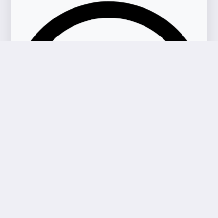
RM
64.90
Add To Cart
Buy Now