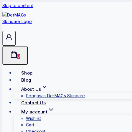
Skip to content
0
Shop
Blog
About Us
Pengasas DerMAGs Skincare
Contact Us
My account
Wishlist
Cart
Checkout