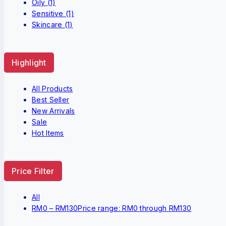
Oily
(1)
Sensitive
(1)
Skincare
(1)
Highlight
All Products
Best Seller
New Arrivals
Sale
Hot Items
Price Filter
All
RM
0
–
RM
130
Price range: RM0 through RM130