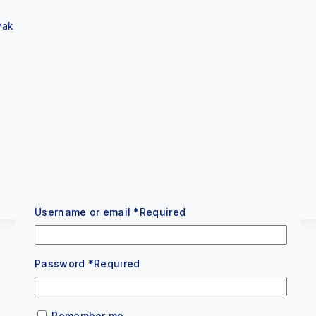
yak
Username or email
*
Required
Password
*
Required
Remember me