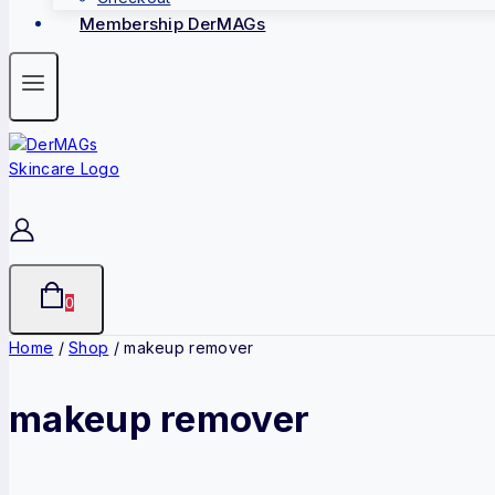
Membership DerMAGs
0
Home
/
Shop
/
makeup remover
makeup remover