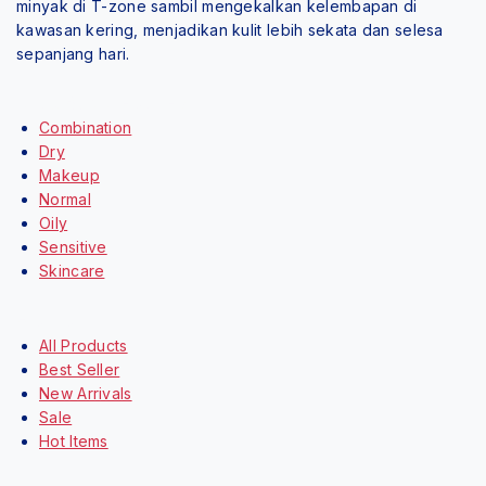
minyak di T-zone sambil mengekalkan kelembapan di
kawasan kering, menjadikan kulit lebih sekata dan selesa
sepanjang hari.
Shop By Categories
Combination
Dry
Makeup
Normal
Oily
Sensitive
Skincare
Highlight
All Products
Best Seller
New Arrivals
Sale
Hot Items