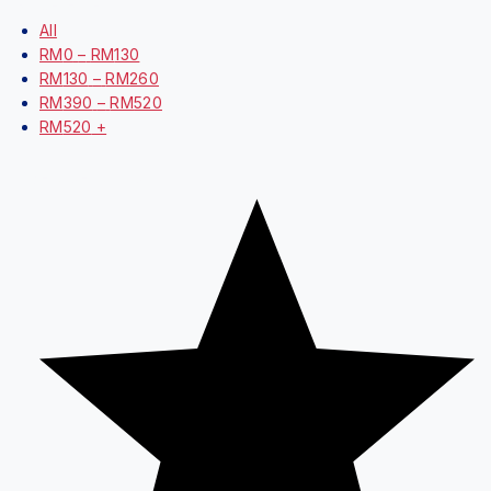
Price Filter
All
RM
0
–
RM
130
RM
130
–
RM
260
RM
390
–
RM
520
RM
520
+
Average rating